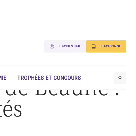
JE M'IDENTIFIE
JE M'ABONNE
 de Beaune :
IE
TROPHÉES ET CONCOURS
tés