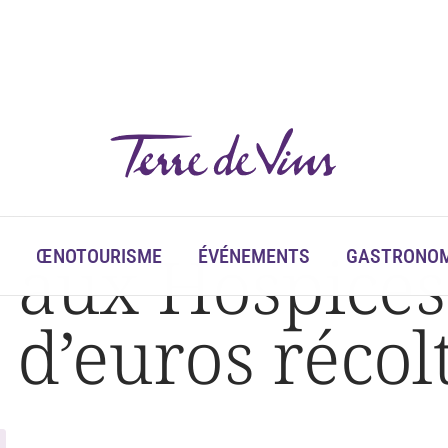
oltés
 aux Hospices
ŒNOTOURISME
ÉVÉNEMENTS
GASTRONOM
 d’euros récol