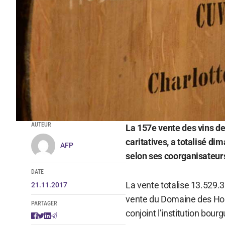
AUTEUR
La 157e vente des vins d
caritatives, a totalisé di
AFP
selon ses coorganisateur
DATE
La vente totalise 13.529.30
21.11.2017
vente du Domaine des Ho
PARTAGER
conjoint l’institution bour