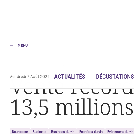
MENU
Accueil
Vente record aux Hospices de Beaune : 13,5 millions d’euros réc
Vente record
ACTUALITÉS
DÉGUSTATIONS
Vendredi 7 Août 2026
13,5 millions
Bourgogne
Business
Business du vin
Enchères du vin
Événement du vin