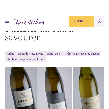
Accueil
Dégustation
3 blancs du Sud à savourer
JE M'ABONNE
JE M'ID
3 blancs du Sud à
savourer
Rhône
Accords mets & vins
Achat de vin
Pépites & Nouvelles cuvées
Une bouteille pour le week-end