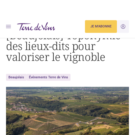
Accueil
Dégustation
[Beaujolais] Toponymie des lieux-dits pour valoriser le vignoble
JE M'ABONNE
JE M'ID
[Beaujolais] Toponymie
des lieux-dits pour
valoriser le vignoble
Beaujolais
Événements Terre de Vins