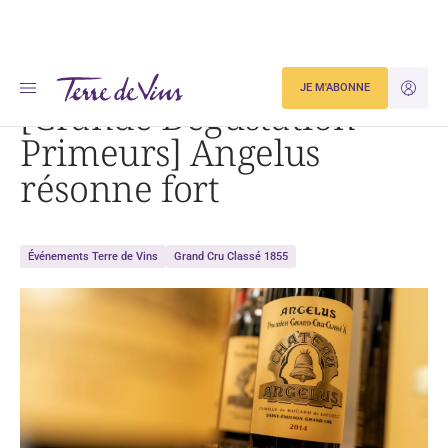
Accueil
Dégustation
[Grande Dégustation Primeurs] Angelus résonne fort
JE M'ABONNE
JE M'ID
[Grande Dégustation
Primeurs] Angelus
résonne fort
Événements Terre de Vins
Grand Cru Classé 1855