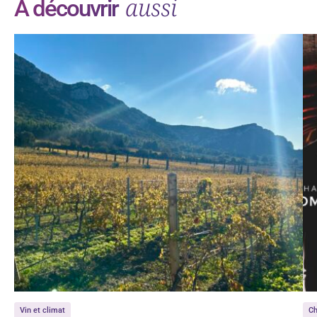
aussi
À découvrir
Vin et climat
C