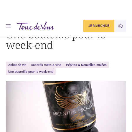
Accueil
Dégustation
Une bouteille pour le week-end
JE M'ABONNE
JE M'ID
Une bouteille pour le
week-end
Achat de vin
Accords mets & vins
Pépites & Nouvelles cuvées
Une bouteille pour le week-end