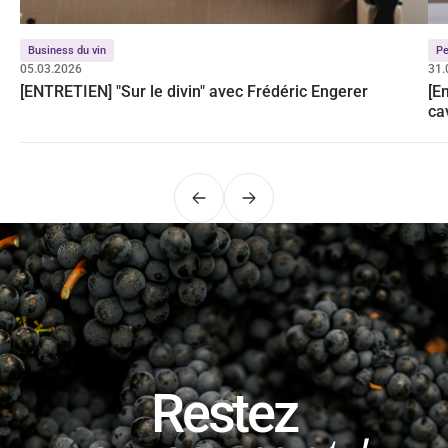
Business du vin
Pe
05.03.2026
31.
[ENTRETIEN] "Sur le divin" avec Frédéric Engerer
[E
ca
Précédent
Suivant
Restez