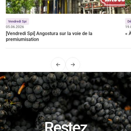
Vendredi Spi
Dé
05.06.2026
19.
[Vendredi Spi] Angostura sur la voie de la
« 
premiumisation
Précédent
Suivant
Restez