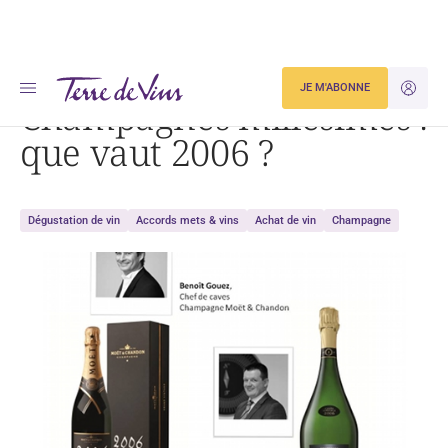
Accueil
Dégustation
Champagnes millésimés : que vaut 2006 ?
JE M'ABONNE
JE M'ID
Champagnes millésimés :
que vaut 2006 ?
Dégustation de vin
Accords mets & vins
Achat de vin
Champagne