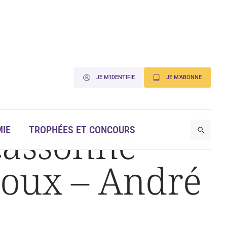
JE M'IDENTIFIE
JE M'ABONNE
cassonne
IE
TROPHÉES ET CONCOURS
loux – André