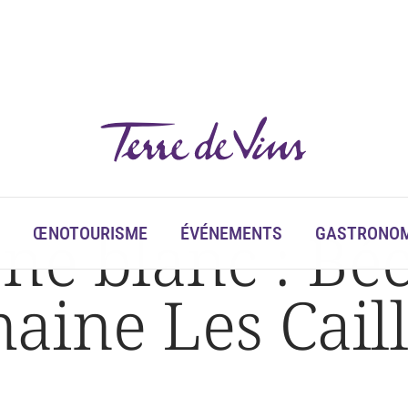
aine Les Cailloux – André Brunel
ne blanc : Bé
ŒNOTOURISME
ÉVÉNEMENTS
GASTRONOM
aine Les Cail