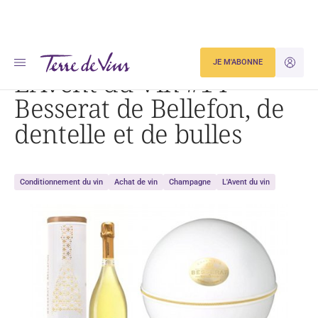
Accueil
Dégustation
L’Avent du Vin #14 – Besserat de Bellefon, de dentelle et de bulles
JE M'ABONNE
JE M'ID
L’Avent du Vin #14 –
Besserat de Bellefon, de
dentelle et de bulles
Conditionnement du vin
Achat de vin
Champagne
L'Avent du vin