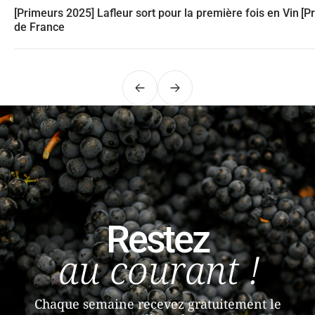
[Primeurs 2025] Lafleur sort pour la première fois en Vin
[P
de France
Précédent
Suivant
Restez
au courant !
Chaque semaine recevez gratuitement le