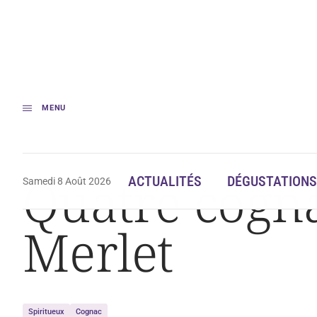
MENU
Accueil
Dégustation
Quatre cognacs et un whisky signés Merlet
Quatre cogna
ACTUALITÉS
DÉGUSTATIONS
Samedi 8 Août 2026
Merlet
Spiritueux
Cognac