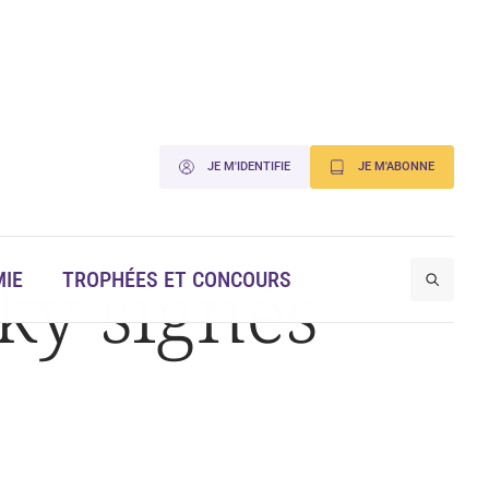
JE M'IDENTIFIE
JE M'ABONNE
ky signés
IE
TROPHÉES ET CONCOURS