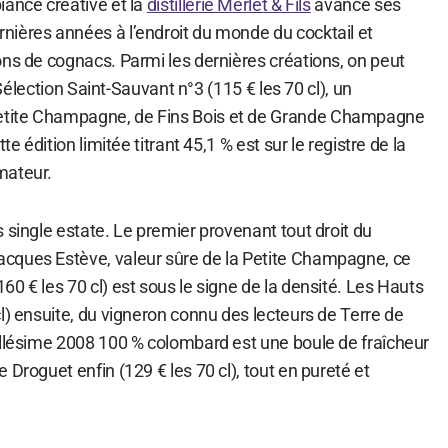
iance créative et la
distillerie Merlet & Fils
avance ses
ières années à l’endroit du monde du cocktail et
ons de cognacs. Parmi les dernières créations, on peut
a Sélection Saint-Sauvant n°3 (115 € les 70 cl), un
tite Champagne, de Fins Bois et de Grande Champagne
te édition limitée titrant 45,1 % est sur le registre de la
mateur.
 single estate. Le premier provenant tout droit du
cques Estève, valeur sûre de la Petite Champagne, ce
0 € les 70 cl) est sous le signe de la densité. Les Hauts
l) ensuite, du vigneron connu des lecteurs de Terre de
illésime 2008 100 % colombard est une boule de fraîcheur
 Droguet enfin (129 € les 70 cl), tout en pureté et