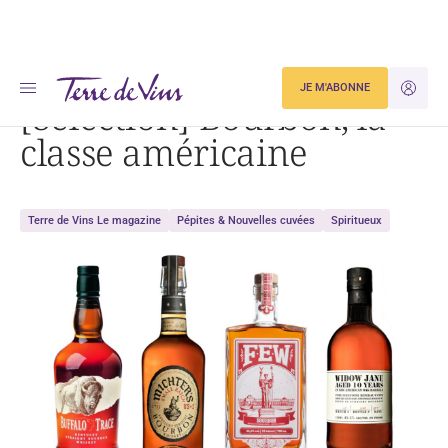
Accueil
Dégustation
[Sélection] Bourbon, la classe américaine
JE M'ABONNE
JE M'ID
[Sélection] Bourbon, la
classe américaine
Terre de Vins Le magazine
Pépites & Nouvelles cuvées
Spiritueux