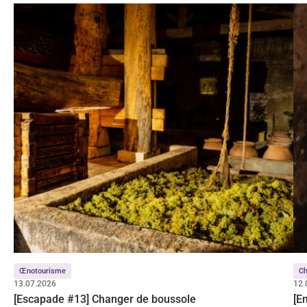
Œnotourisme
C
13.07.2026
12.
[Escapade #13] Changer de boussole
[E