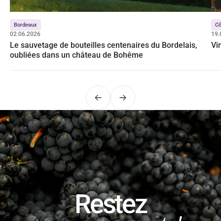
Bordeaux
Cô
02.06.2026
19.
Le sauvetage de bouteilles centenaires du Bordelais,
Vi
oubliées dans un château de Bohême
Précédent
Suivant
Restez