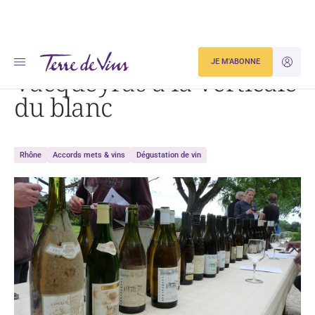
Accueil
Dégustation
Vacqueyras à la verticale du blanc
JE M'ABONNE
JE M'ID
Vacqueyras à la verticale
du blanc
Rhône
Accords mets & vins
Dégustation de vin