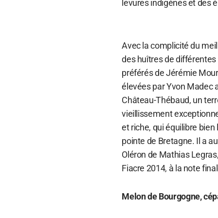
levures indigènes et des é
Avec la complicité du me
des huîtres de différente
préférés de Jérémie Moura
élevées par Yvon Madec 
Château-Thébaud, un terroi
vieillissement exceptionnel
et riche, qui équilibre bien
pointe de Bretagne. Il a a
Oléron de Mathias Legras,
Fiacre 2014, à la note fin
Melon de Bourgogne, cép