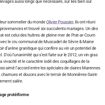
levages aussi longs que nécessaire, sur lies bien sûr.
illeur sommelier du monde
Olivier Poussier
, ils ont réuni
s provenances et trouvé six succulents mariages. Un des
t est celui des huîtres de pleine mer de Prat-ar-Coum
avec le cru communal de Muscadet de Sèvre & Maine
r d’arène granitique qui confère au vin un potentiel de
. D’où l’unanimité qui s’est faite sur le 2012, un vin gras
 la vivacité et le caractère iodé des coquillages de la
ussi aimé l’accord entre les spéciales de claires Marennes
 charnues et douces avec le terroir de Monnières-Saint-
alement salée.
age protéiforme