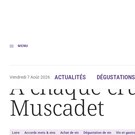
MENU
Accueil
Dégustation
À chaque cru d’huître son cru de Muscadet
À chaque cru
ACTUALITÉS
DÉGUSTATIONS
Vendredi 7 Août 2026
Muscadet
Loire
Accords mets & vins
Achat de vin
Dégustation de vin
Vin et gast