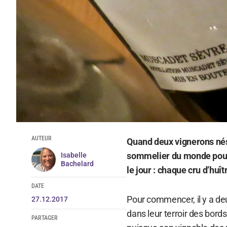
AUTEUR
Quand deux vignerons nés
sommelier du monde pour s
Isabelle
Bachelard
le jour : chaque cru d’hu
DATE
Pour commencer, il y a de
27.12.2017
dans leur terroir des bords
PARTAGER