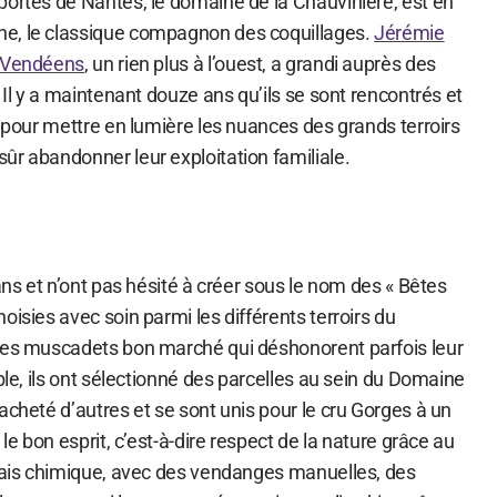
portes de Nantes, le domaine de la Chauvinière, est en
e, le classique compagnon des coquillages.
Jérémie
s Vendéens
, un rien plus à l’ouest, a grandi auprès des
 Il y a maintenant douze ans qu’ils se sont rencontrés et
r pour mettre en lumière les nuances des grands terroirs
ûr abandonner leur exploitation familiale.
 ans et n’ont pas hésité à créer sous le nom des « Bêtes
oisies avec soin parmi les différents terroirs du
des muscadets bon marché qui déshonorent parfois leur
oble, ils ont sélectionné des parcelles au sein du Domaine
acheté d’autres et se sont unis pour le cru Gorges à un
 le bon esprit, c’est-à-dire respect de la nature grâce au
grais chimique, avec des vendanges manuelles, des