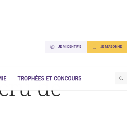
JE M'IDENTIFIE
JE M'ABONNE
 cru de
IE
TROPHÉES ET CONCOURS