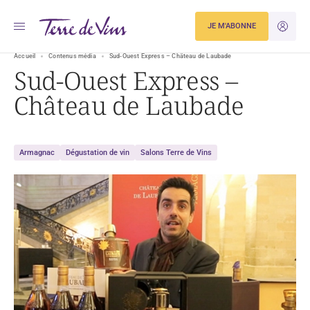
JE M'ABONNE
JE M'ID
Accueil
Contenus média
Sud-Ouest Express – Château de Laubade
Sud-Ouest Express –
Château de Laubade
Armagnac
Dégustation de vin
Salons Terre de Vins