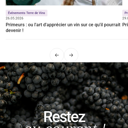
Événements Terre de Vins
Pr
26.05.2026
29.
Primeurs : ou l'art d'apprécier un vin sur ce qu'il pourrait
Pr
devenir !
Précédent
Suivant
Restez