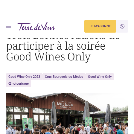
Accueil
Œnotourisme
Trois bonnes raisons de participer à la soirée Good Wines Only
JE M'ABONNE
JE M'ID
Trois bonnes raisons de
participer à la soirée
Good Wines Only
Good Wine Only 2023
Crus Bourgeois du Médoc
Good Wine Only
Œnotourisme