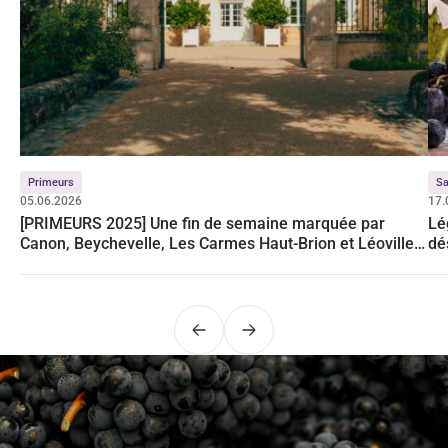
Primeurs
Sa
05.06.2026
17.
[PRIMEURS 2025] Une fin de semaine marquée par
Lé
Canon, Beychevelle, Les Carmes Haut-Brion et Léoville
dé
Poyferré
Précédent
Suivant