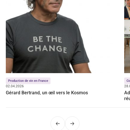
Production de vin en France
Co
02.04.2026
28.
Gérard Bertrand, un œil vers le Kosmos
Ad
ré
Précédent
Suivant