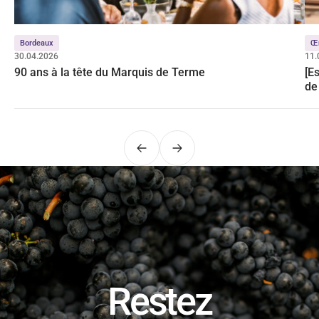
Bordeaux
Œ
30.04.2026
11.
90 ans à la tête du Marquis de Terme
[E
de
Précédent
Suivant
Restez