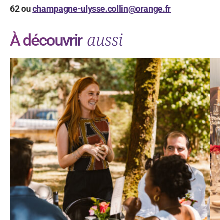
62 ou
champagne-ulysse.collin@orange.fr
aussi
À découvrir