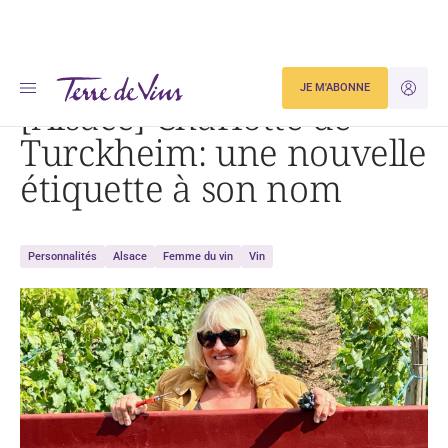
Accueil
[Alsace] Charlotte de Turckheim: une nouvelle étiquette à son nom
JE M'ABONNE
JE M'ID
[Alsace] Charlotte de
Turckheim: une nouvelle
étiquette à son nom
Personnalités
Alsace
Femme du vin
Vin