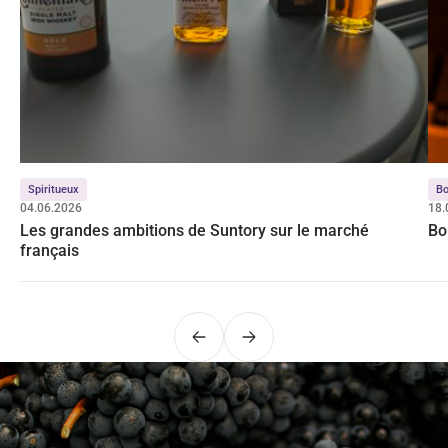
Spiritueux
Bo
04.06.2026
18.
Les grandes ambitions de Suntory sur le marché
Bo
français
Précédent
Suivant