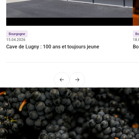
Bourgogne
Bo
15.04.2026
18.
Cave de Lugny : 100 ans et toujours jeune
Bo
Précédent
Suivant