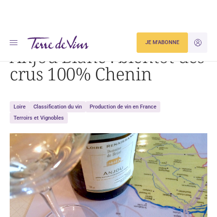
Accueil
Anjou Blanc : bientôt des crus 100% Chenin
JE M'ABONNE
JE M'ID
Anjou Blanc : bientôt des
crus 100% Chenin
Loire
Classification du vin
Production de vin en France
Terroirs et Vignobles