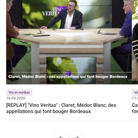
Vin et médias
Vi
18.04.2026
11.
[REPLAY] "Vino Veritas" : Claret, Médoc Blanc, des
Ca
appellations qui font bouger Bordeaux
fo