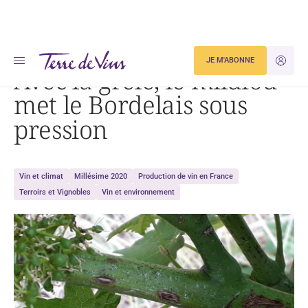
Accueil
Avec la grêle, le mildiou met le Bordelais sous pression
JE M'ABONNE
JE M'ID
Avec la grêle, le mildiou
met le Bordelais sous
pression
Vin et climat
Millésime 2020
Production de vin en France
Terroirs et Vignobles
Vin et environnement