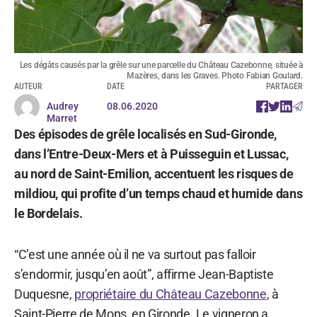
Les dégâts causés par la grêle sur une parcelle du Château Cazebonne, située à
Mazères, dans les Graves. Photo Fabian Goulard.
AUTEUR
DATE
PARTAGER
Audrey
08.06.2020
Marret
Des épisodes de grêle localisés en Sud-Gironde,
dans l’Entre-Deux-Mers et à Puisseguin et Lussac,
au nord de Saint-Emilion, accentuent les risques de
mildiou, qui profite d’un temps chaud et humide dans
le Bordelais.
“C’est une année où il ne va surtout pas falloir
s’endormir, jusqu’en août”, affirme Jean-Baptiste
Duquesne,
propriétaire du Château Cazebonne
, à
Saint-Pierre de Mons, en Gironde. Le vigneron a