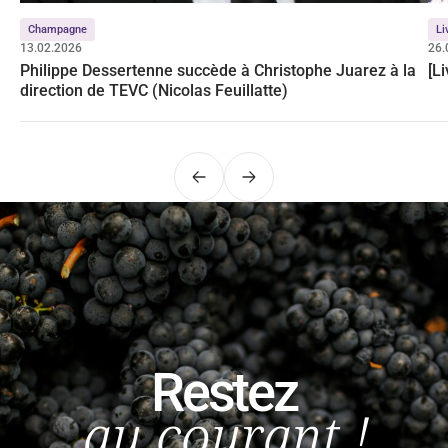
Champagne
Li
13.02.2026
26.
Philippe Dessertenne succède à Christophe Juarez à la
[L
direction de TEVC (Nicolas Feuillatte)
Précédent
Suivant
Restez
au courant !