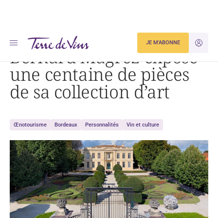
Accueil
Bernard Magrez expose une centaine de pièces de sa collection d’art
JE M'ABONNE
JE M'ID
Bernard Magrez expose
une centaine de pièces
de sa collection d’art
Œnotourisme
Bordeaux
Personnalités
Vin et culture