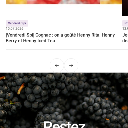
Vendredi Spi
Pr
10.07.2026
12.
[Vendredi Spi] Cognac : on a goûté Henny Rita, Henny
Je
Berry et Henny Iced Tea
de
Précédent
Suivant
Restez