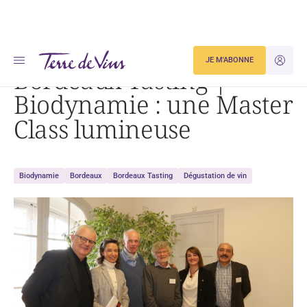
Accueil
Bordeaux Tasting | Biodynamie : une Master Class lumineuse
JE M'ABONNE
JE M'ID
Bordeaux Tasting |
Biodynamie : une Master
Class lumineuse
Biodynamie
Bordeaux
Bordeaux Tasting
Dégustation de vin