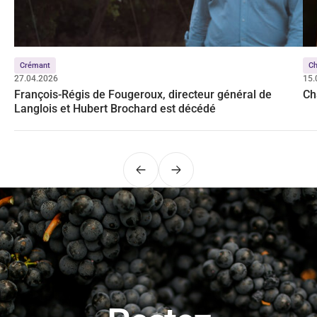
Crémant
C
27.04.2026
15.
François-Régis de Fougeroux, directeur général de
Ch
Langlois et Hubert Brochard est décédé
Précédent
Suivant