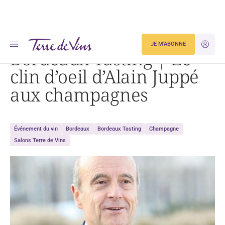
Accueil
Bordeaux Tasting | Le clin d’oeil d’Alain Juppé aux champagnes
JE M'ABONNE
JE M'ID
Bordeaux Tasting | Le
clin d’oeil d’Alain Juppé
aux champagnes
Événement du vin
Bordeaux
Bordeaux Tasting
Champagne
Salons Terre de Vins