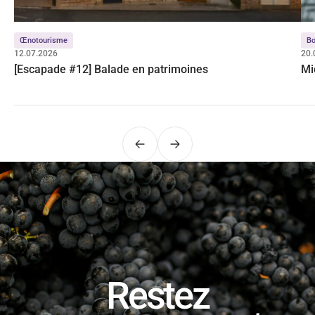
Œnotourisme
Bo
12.07.2026
20.
[Escapade #12] Balade en patrimoines
Mi
Précédent
Suivant
Restez