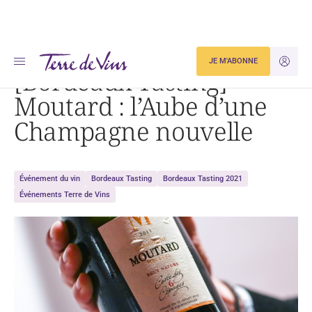
Accueil
[Bordeaux Tasting] Moutard : l’Aube d’une Champagne nouvelle
JE M'ABONNE
JE M'ID
[Bordeaux Tasting]
Moutard : l’Aube d’une
Champagne nouvelle
Événement du vin
Bordeaux Tasting
Bordeaux Tasting 2021
Événements Terre de Vins