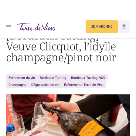
Accueil
[Bordeaux Tasting] Veuve Clicquot, l’idylle champagne/pinot noir
JE M'ABONNE
JE M'ID
[Bordeaux Tasting]
Veuve Clicquot, l’idylle
champagne/pinot noir
Événement du vin
Bordeaux Tasting
Bordeaux Tasting 2022
Champagne
Dégustation de vin
Événements Terre de Vins