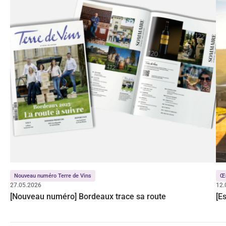
Nouveau numéro Terre de Vins
Œ
27.05.2026
12.
[Nouveau numéro] Bordeaux trace sa route
[E