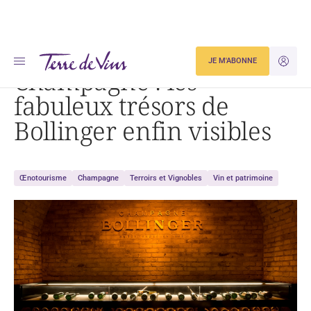
Accueil
Champagne : les fabuleux trésors de Bollinger enfin visibles
JE M'ABONNE
JE M'ID
Champagne : les
fabuleux trésors de
Bollinger enfin visibles
Œnotourisme
Champagne
Terroirs et Vignobles
Vin et patrimoine