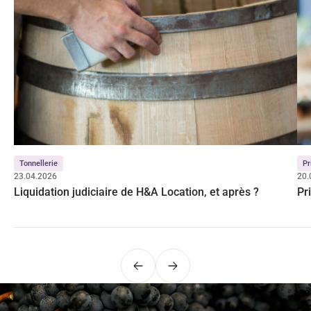
Tonnellerie
Pr
23.04.2026
20.
Liquidation judiciaire de H&A Location, et après ?
Pr
Précédent
Suivant