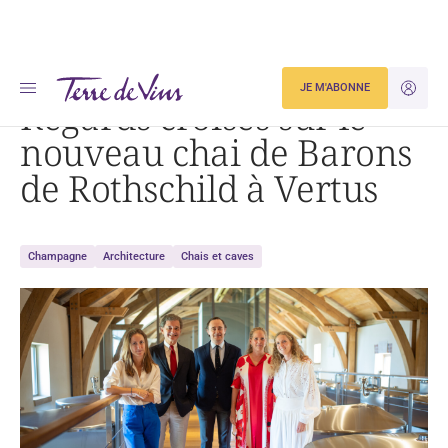
Accueil
Actualités
Regards croisés sur le nouveau chai de Barons de Rothschild à Vertus
JE M'ABONNE
JE M'ID
Regards croisés sur le
nouveau chai de Barons
de Rothschild à Vertus
Champagne
Architecture
Chais et caves