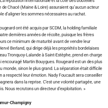
. La réputation internationale et la cote des bouteilles
e de Chacé (Maine & Loire) assuraient qu’aucun acteur
ble d’aligner les sommes nécessaires au rachat.
ougeard ont été acquis par SCDM, la holding familiale
atre dernières années de récolte, puisque les frères
ours ce minimum de maturité avant de vendre leur
Hervé Berland, qui dirige déjà les propriétés bordelaises
eau Tronquoy-Lalande à Saint-Estèphe, prend en charge
ai encouragé Martin Bouygues. Rougeard est un des plus
 monde, sinon le plus grand. La séparation était difficile
On a respecté leur émotion. Nady Foucault sera conseiller
agnera dans la reprise. C’est une volonté partagée, une
is. Nous recrutons un directeur d’exploitation. »
Saumur-Champigny