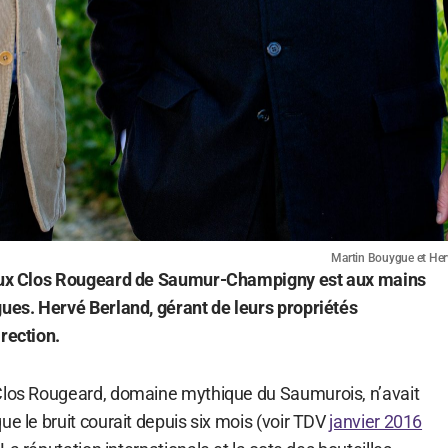
Martin Bouygue et Herv
meux Clos Rougeard de Saumur-Champigny est aux mains
gues. Hervé Berland, gérant de leurs propriétés
rection.
 Clos Rougeard, domaine mythique du Saumurois, n’avait
ue le bruit courait depuis six mois (voir TDV
janvier 2016