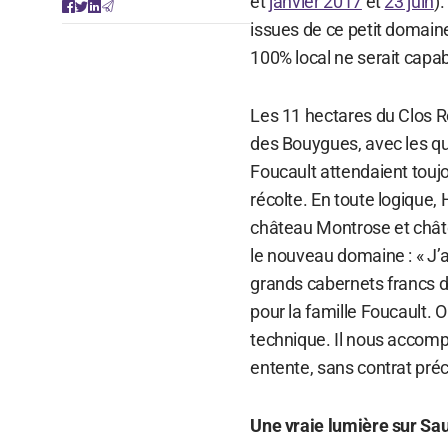
et
janvier 2017
et
23 juin
)
issues de ce petit domain
100% local ne serait capa
Les 11 hectares du Clos R
des Bouygues, avec les qu
Foucault attendaient touj
récolte. En toute logique, 
château Montrose et chât
le nouveau domaine : « J’
grands cabernets francs du
pour la famille Foucault. 
technique. Il nous accomp
entente, sans contrat préc
Une vraie lumière sur 