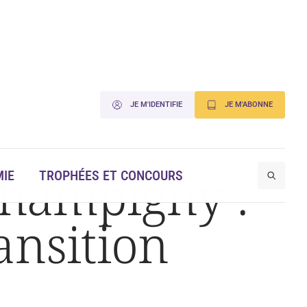
JE M'IDENTIFIE
JE M'ABONNE
Champigny :
IE
TROPHÉES ET CONCOURS
ansition