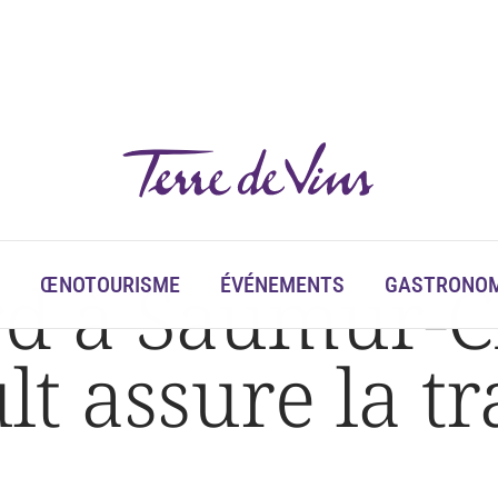
ransition
rd à Saumur-
ŒNOTOURISME
ÉVÉNEMENTS
GASTRONOM
t assure la tr