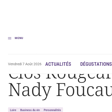
MENU
Accueil
Clos Rougeard à Saumur-Champigny : Nady Foucault assure la t
Clos Rougea
ACTUALITÉS
DÉGUSTATIONS
Vendredi 7 Août 2026
Nady Foucaul
Loire
Business du vin
Personnalités