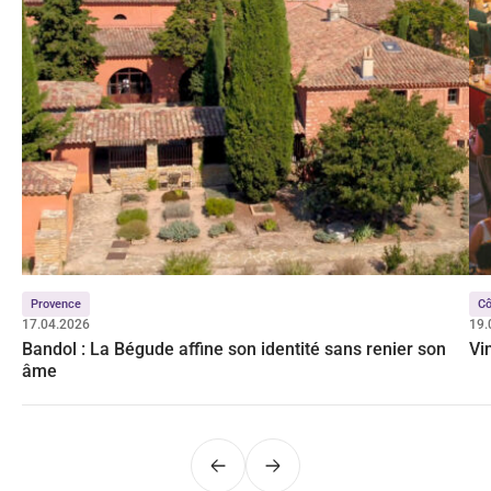
Provence
Cô
17.04.2026
19.
Bandol : La Bégude affine son identité sans renier son
Vi
âme
Précédent
Suivant