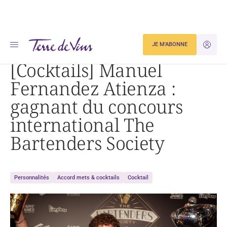
Accueil
JE M'ABONNE
JE M'ID
[Cocktails] Manuel Fernandez Atienza : gagnant du concours international The Bartenders
Society
[Cocktails] Manuel
Fernandez Atienza :
gagnant du concours
international The
Bartenders Society
Personnalités
Accord mets & cocktails
Cocktail