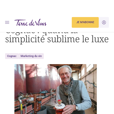
Accueil
Actualités
Cognac : quand la simplicité sublime le luxe
JE M'ABONNE
JE M'ID
Cognac : quand la
simplicité sublime le luxe
Cognac
Marketing du vin