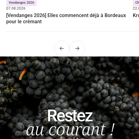
Vendanges 2026
C
07.08.2026
22.
[Vendanges 2026] Elles commencent déjà à Bordeaux
Kr
pour le crémant
Précédent
Suivant
Restez
au courant !