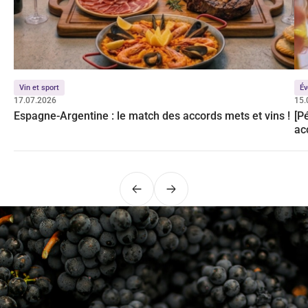
Vin et sport
Év
17.07.2026
15.
Espagne-Argentine : le match des accords mets et vins !
[P
ac
Précédent
Suivant