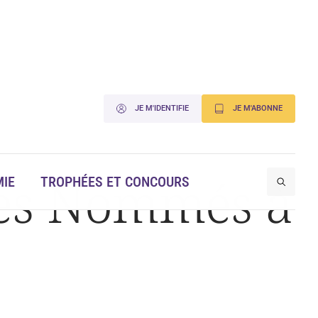
JE M'IDENTIFIE
JE M'ABONNE
ges Nommés à
IE
TROPHÉES ET CONCOURS