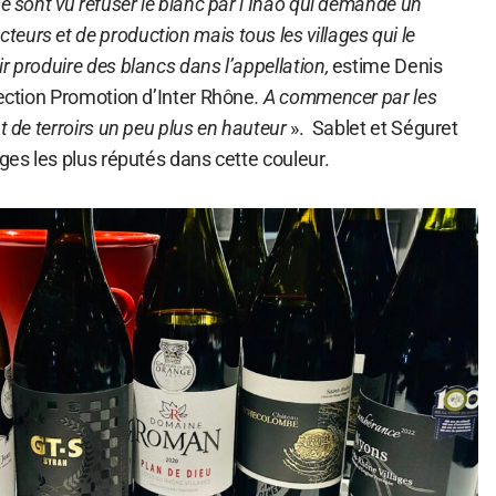
se sont vu refuser le blanc par l’Inao qui demande un
urs et de production mais tous les villages qui le
r produire des blancs dans l’appellation,
estime Denis
section Promotion d’Inter Rhône
. A commencer par les
t de terroirs un peu plus en hauteur
». Sablet et Séguret
ages les plus réputés dans cette couleur.