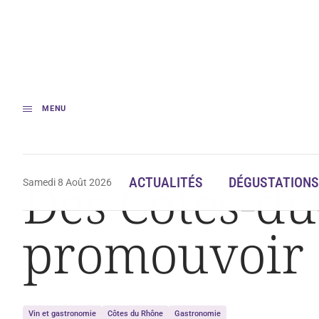
MENU
Accueil
Actualités
Des Côtes-du-Rhône Villages Nommés à promouvo
Des Côtes-d
ACTUALITÉS
DÉGUSTATIONS
Samedi 8 Août 2026
promouvoir
Vin et gastronomie
Côtes du Rhône
Gastronomie