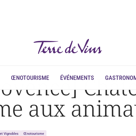
ovence] Châte
ŒNOTOURISME
ÉVÉNEMENTS
GASTRONOM
erme aux anim
 et Vignobles
Œnotourisme