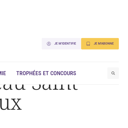
JE M'IDENTIFIE
JE M'ABONNE
au Saint
IE
TROPHÉES ET CONCOURS
aux