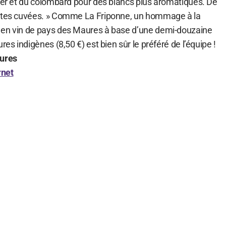
nier et du colombard pour des blancs plus aromatiques. De
entes cuvées. » Comme La Friponne, un hommage à la
 en vin de pays des Maures à base d’une demi-douzaine
res indigènes (8,50 €) est bien sûr le préféré de l’équipe !
ures
rnet