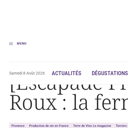
MENU
Accueil
[Escapade Provence] Château Saint Roux : la ferme aux animaux
[Escapade Pr
ACTUALITÉS
DÉGUSTATIONS
Samedi 8 Août 2026
Roux : la f
Provence
Production de vin en France
Terre de Vins Le magazine
Terroirs