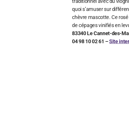
traditionnel avec du viog
quoi s’amuser sur différ
chèvre mascotte. Ce rosé
de cépages vinifiés en levu
83340 Le Cannet-des-Ma
04 98 10 02 61 –
Site inte