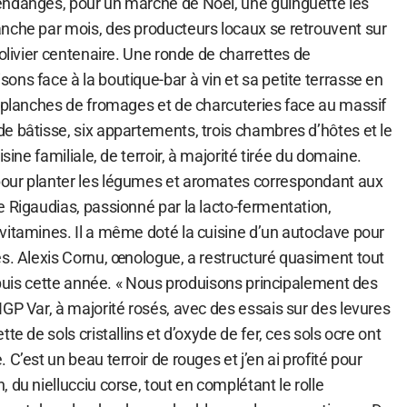
endanges, pour un marché de Noël, une guinguette les
nche par mois, des producteurs locaux se retrouvent sur
’olivier centenaire. Une ronde de charrettes de
ns face à la boutique-bar à vin et sa petite terrasse en
r planches de fromages et de charcuteries face au massif
e bâtisse, six appartements, trois chambres d’hôtes et le
isine familiale, de terroir, à majorité tirée du domaine.
our planter les légumes et aromates correspondant aux
 Rigaudias, passionné par la lacto-fermentation,
vitamines. Il a même doté la cuisine d’un autoclave pour
es. Alexis Cornu, œnologue, a restructuré quasiment tout
depuis cette année. « Nous produisons principalement des
GP Var, à majorité rosés, avec des essais sur des levures
te de sols cristallins et d’oxyde de fer, ces sols ocre ont
C’est un beau terroir de rouges et j’en ai profité pour
 du niellucciu corse, tout en complétant le rolle