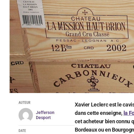
AUTEUR
Xavier Leclerc est le cav
dans cette enseigne,
la F
Jefferson
Desport
cet acheteur bien connu qu
Bordeaux ou en Bourgogne
DATE