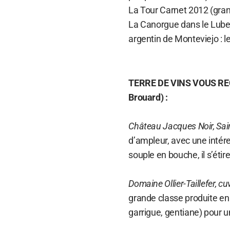
La Tour Carnet 2012 (gran
La Canorgue dans le Luber
argentin de Monteviejo : l
TERRE DE VINS VOUS RE
Brouard) :
Château Jacques Noir, Sain
d’ampleur, avec une intére
souple en bouche, il s’étir
Domaine Ollier-Taillefer, c
grande classe produite e
garrigue, gentiane) pour u