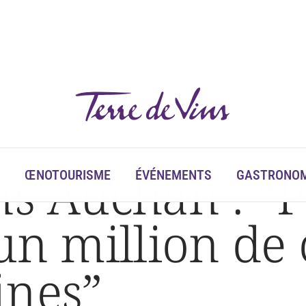
 cols en quatre semaines »
ns Auchan : “
ŒNOTOURISME
ÉVÉNEMENTS
GASTRONOM
un million de 
ines”