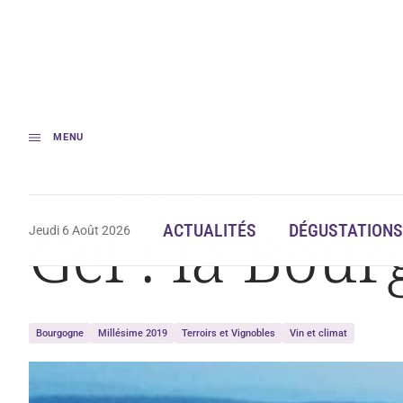
MENU
Accueil
Gel : la Bourgogne dans l’expectative
Gel : la Bou
ACTUALITÉS
DÉGUSTATIONS
Jeudi 6 Août 2026
Bourgogne
Millésime 2019
Terroirs et Vignobles
Vin et climat