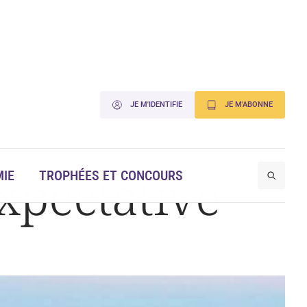
JE M'IDENTIFIE
JE M'ABONNE
expectative
IE
TROPHÉES ET CONCOURS