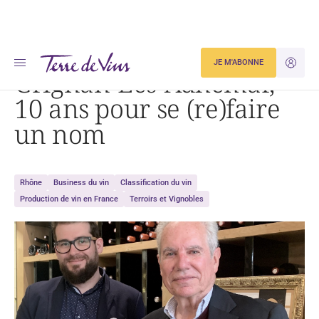
Accueil
Grignan-Les-Adhémar, 10 ans pour se (re)faire un nom
JE M'ABONNE
JE M'ID
Grignan-Les-Adhémar,
10 ans pour se (re)faire
un nom
Rhône
Business du vin
Classification du vin
Production de vin en France
Terroirs et Vignobles