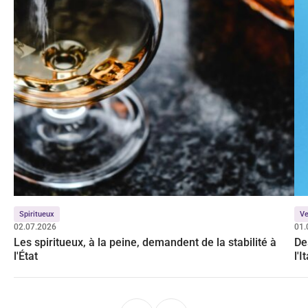
Spiritueux
Ve
02.07.2026
01.
Les spiritueux, à la peine, demandent de la stabilité à
De
l'État
l'I