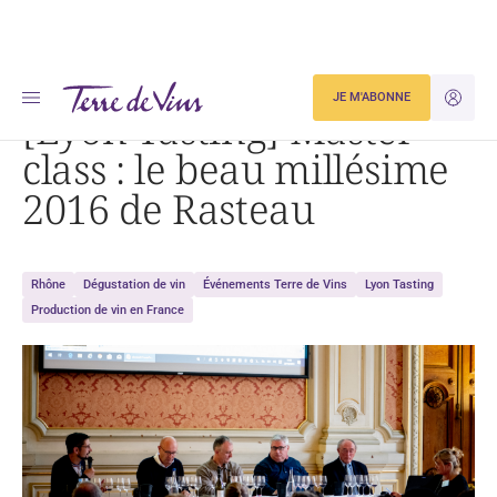
Accueil
[Lyon Tasting] Master class : le beau millésime 2016 de Rasteau
JE M'ABONNE
JE M'ID
[Lyon Tasting] Master
class : le beau millésime
2016 de Rasteau
Rhône
Dégustation de vin
Événements Terre de Vins
Lyon Tasting
Production de vin en France