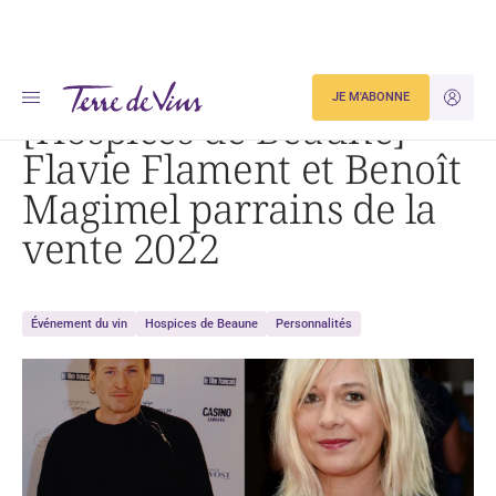
Accueil
[Hospices de Beaune] Flavie Flament et Benoît Magimel parrains de la vente 2022
JE M'ABONNE
JE M'ID
[Hospices de Beaune]
Flavie Flament et Benoît
Magimel parrains de la
vente 2022
Événement du vin
Hospices de Beaune
Personnalités