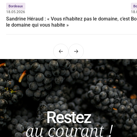
Bordeaux
Bo
18.05.2026
18.
Sandrine Héraud : « Vous n’habitez pas le domaine, c’est
Bo
le domaine qui vous habite »
Précédent
Suivant
Restez
au courant !