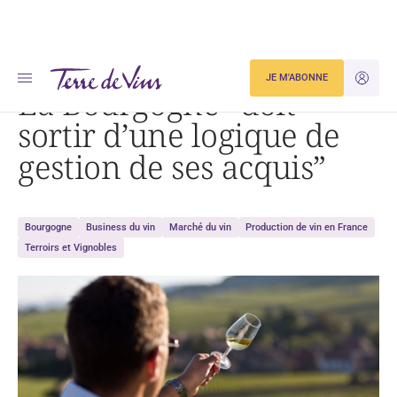
Accueil
La Bourgogne « doit sortir d’une logique de gestion de ses acquis »
JE M'ABONNE
JE M'ID
La Bourgogne “doit
sortir d’une logique de
gestion de ses acquis”
Bourgogne
Business du vin
Marché du vin
Production de vin en France
Terroirs et Vignobles