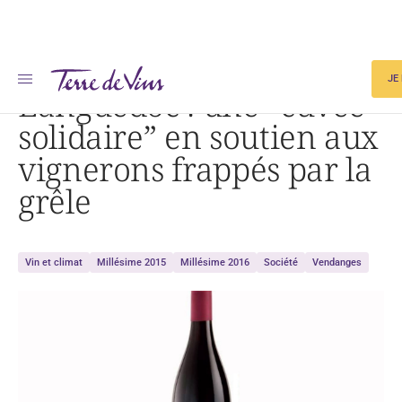
Accueil
Languedoc : une « cuvée solidaire » en soutien aux vignerons frappés par la grêle
JE
Languedoc : une “cuvée
solidaire” en soutien aux
vignerons frappés par la
grêle
Vin et climat
Millésime 2015
Millésime 2016
Société
Vendanges