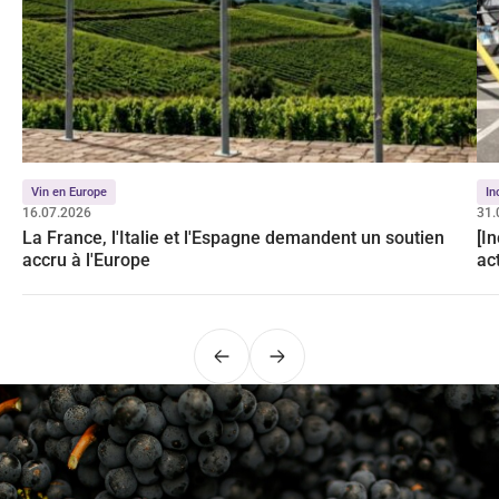
Vin en Europe
In
16.07.2026
31.
La France, l'Italie et l'Espagne demandent un soutien
[I
accru à l'Europe
ac
Précédent
Suivant