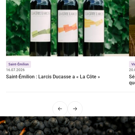
Saint-Émilion
Vi
16.07.2026
20.
Saint-Émilion : Larcis Ducasse a « La Côte »
Sé
qu
Précédent
Suivant