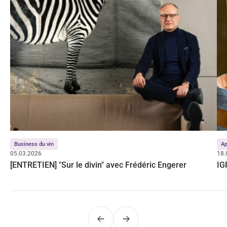
Business du vin
Ap
05.03.2026
18.
[ENTRETIEN] "Sur le divin" avec Frédéric Engerer
IG
Précédent
Suivant