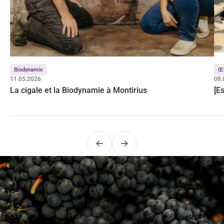
Biodynamie
Œ
11.05.2026
08.
La cigale et la Biodynamie à Montirius
[E
Précédent
Suivant