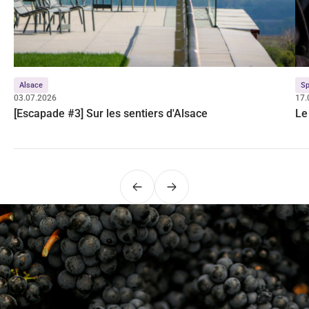
Alsace
Sp
03.07.2026
17.
[Escapade #3] Sur les sentiers d'Alsace
Le
Précédent
Suivant