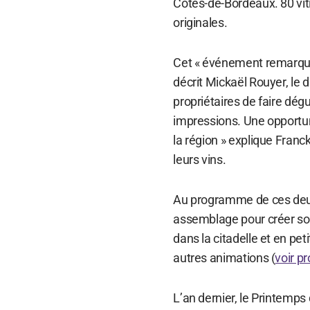
Côtes-de-Bordeaux. 80 vit
originales.
Cet « événement remarqua
décrit Mickaël Rouyer, le d
propriétaires de faire dégus
impressions. Une opportunit
la région » explique Franck 
leurs vins.
Au programme de ces deux j
assemblage pour créer son 
dans la citadelle et en pe
autres animations (
voir p
L’an dernier, le Printemps