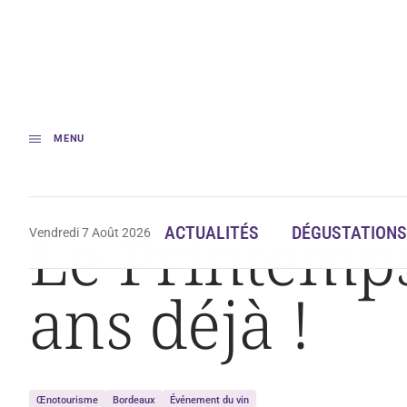
MENU
Accueil
Le Printemps des vins de Blaye, vingt ans déjà !
Le Printemps
ACTUALITÉS
DÉGUSTATIONS
Vendredi 7 Août 2026
ans déjà !
Œnotourisme
Bordeaux
Événement du vin