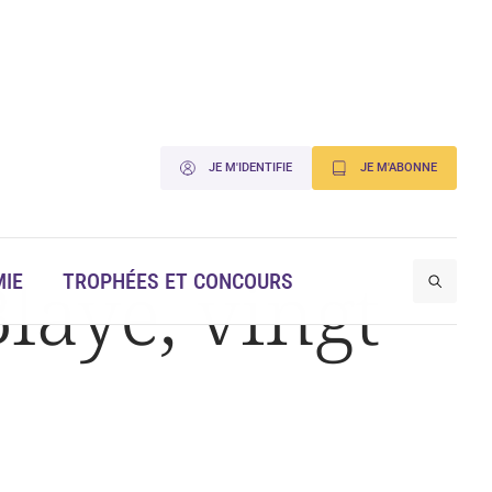
JE M'IDENTIFIE
JE M'ABONNE
laye, vingt
IE
TROPHÉES ET CONCOURS