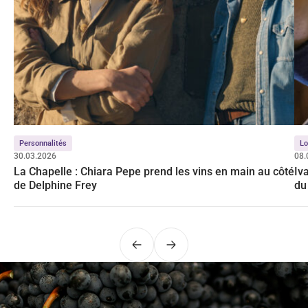
Personnalités
Lo
30.03.2026
08.
La Chapelle : Chiara Pepe prend les vins en main au côté
Iv
de Delphine Frey
du
Précédent
Suivant