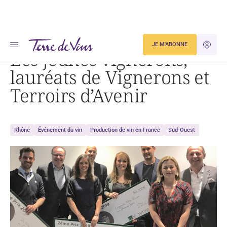
Accueil
Les jeunes vignerons, lauréats de Vignerons et Terroirs d’Avenir
JE M'ABONNE
JE M'ID
Les jeunes vignerons,
lauréats de Vignerons et
Terroirs d’Avenir
Rhône
Événement du vin
Production de vin en France
Sud-Ouest