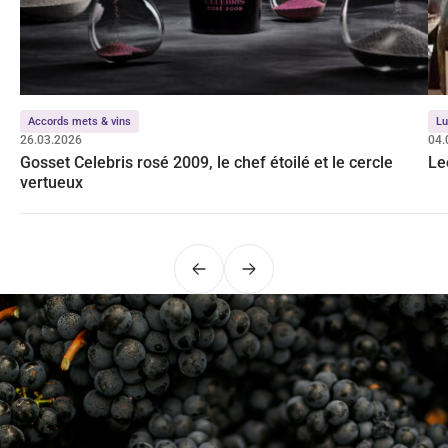
Accords mets & vins
Lu
26.03.2026
04.
Gosset Celebris rosé 2009, le chef étoilé et le cercle
Le
vertueux
Précédent
Suivant