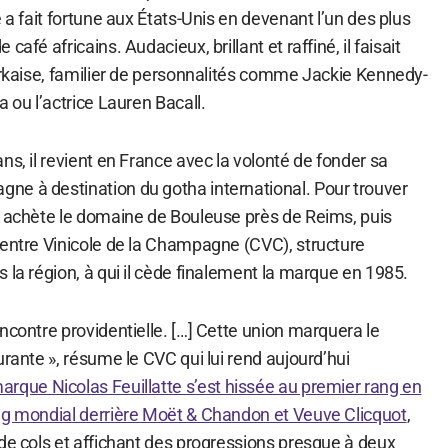
e a fait fortune aux États-Unis en devenant l’un des plus
afé africains. Audacieux, brillant et raffiné, il faisait
yorkaise, familier de personnalités comme Jackie Kennedy-
a ou l’actrice Lauren Bacall.
ns, il revient en France avec la volonté de fonder sa
e à destination du gotha international. Pour trouver
l achète le domaine de Bouleuse près de Reims, puis
Centre Vinicole de la Champagne (CVC), structure
 la région, à qui il cède finalement la marque en 1985.
ncontre providentielle. […] Cette union marquera le
urante », résume le CVC qui lui rend aujourd’hui
marque Nicolas Feuillatte s’est hissée au premier rang en
ng mondial derrière Moët & Chandon et Veuve Clicquot
,
de cols et affichant des progressions presque à deux