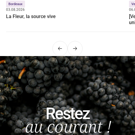
Bordeaux
Ve
03.08.2026
06.
La Fleur, la source vive
[V
un
Précédent
Suivant
Restez
au courant !