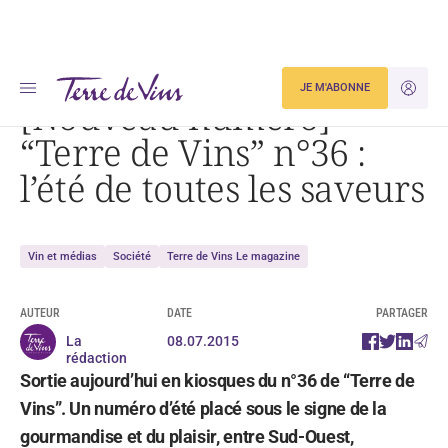
Accueil
[Nouveau numéro] « Terre de Vins » n°36 : l’été de toutes les saveurs
JE M'ABONNE
JE M'ID
[Nouveau numéro]
“Terre de Vins” n°36 :
l’été de toutes les saveurs
Vin et médias
Société
Terre de Vins Le magazine
AUTEUR
DATE
PARTAGER
La
08.07.2015
rédaction
Sortie aujourd’hui en kiosques du n°36 de “Terre de
Vins”. Un numéro d’été placé sous le signe de la
gourmandise et du plaisir, entre Sud-Ouest,