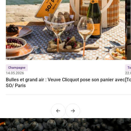
Champagne
To
14.05.2026
22.
Bulles et grand air : Veuve Clicquot pose son panier avec
[T
SO/ Paris
Précédent
Suivant