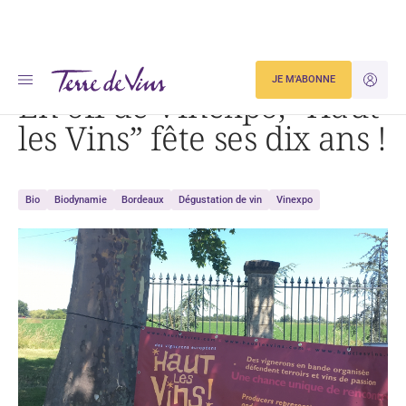
Accueil
En off de Vinexpo, « Haut les Vins » fête ses dix ans !
JE M'ABONNE
JE M'ID
En off de Vinexpo, “Haut
les Vins” fête ses dix ans !
Bio
Biodynamie
Bordeaux
Dégustation de vin
Vinexpo